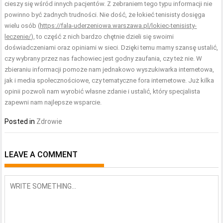
cieszy się wśród innych pacjentów. Z zebraniem tego typu informacji nie
powinno być żadnych trudności. Nie dość, że łokieć tenisisty dosięga
wielu osób (
https://fala-uderzeniowa.warszawa.pl/lokiec-tenisisty-
leczenie/
), to część z nich bardzo chętnie dzieli się swoimi
doświadczeniami oraz opiniami w sieci. Dzięki temu mamy szansę ustalić,
czy wybrany przez nas fachowiec jest godny zaufania, czy też nie. W
zbieraniu informacji pomoże nam jednakowo wyszukiwarka internetowa,
jak i media społecznościowe, czy tematyczne fora internetowe. Już kilka
opinii pozwoli nam wyrobić własne zdanie i ustalić, który specjalista
zapewni nam najlepsze wsparcie.
Posted in
Zdrowie
LEAVE A COMMENT