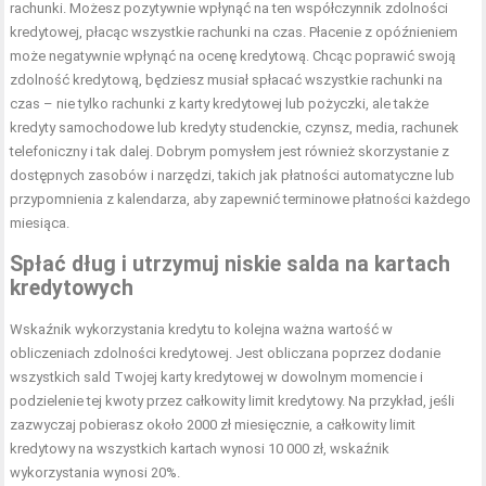
rachunki. Możesz pozytywnie wpłynąć na ten współczynnik zdolności
kredytowej, płacąc wszystkie rachunki na czas. Płacenie z opóźnieniem
może negatywnie wpłynąć na ocenę kredytową. Chcąc poprawić swoją
zdolność kredytową, będziesz musiał spłacać wszystkie rachunki na
czas – nie tylko rachunki z karty kredytowej lub pożyczki, ale także
kredyty samochodowe lub kredyty studenckie, czynsz, media, rachunek
telefoniczny i tak dalej. Dobrym pomysłem jest również skorzystanie z
dostępnych zasobów i narzędzi, takich jak płatności automatyczne lub
przypomnienia z kalendarza, aby zapewnić terminowe płatności każdego
miesiąca.
Spłać dług i utrzymuj niskie salda na kartach
kredytowych
Wskaźnik wykorzystania kredytu to kolejna ważna wartość w
obliczeniach zdolności kredytowej. Jest obliczana poprzez dodanie
wszystkich sald Twojej karty kredytowej w dowolnym momencie i
podzielenie tej kwoty przez całkowity limit kredytowy. Na przykład, jeśli
zazwyczaj pobierasz około 2000 zł miesięcznie, a całkowity limit
kredytowy na wszystkich kartach wynosi 10 000 zł, wskaźnik
wykorzystania wynosi 20%.