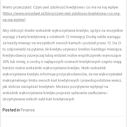
Warto przeczytać: Czym jest zdolność kredytowa i co ma na nią wpływ
(
https://www.provident.pl/blog/czym-jest-zdolnosc-kredytowa-i-co-ma-
na-nia-wplyw
)
Aby obliczyć średni wskaźnik wykorzystania kredytu, spójrz na wszystkie
wyciągi z karty kredytowej z ostatnich 12 miesięcy. Dodaj salda wyciągu
za każdy miesiąc na wszystkich swoich kartach i podziel przez 12. Da Ci
to odpowiedź na pytanie, ile kredytu używasz średnio każdego miesiąca.
Kredytodawcy zazwyczaj lubią widzieć niskie współczynniki wynoszące
30% lub mniej, a osoby o najlepszych ocenach kredytowych często mają
bardzo niskie wskaźniki wykorzystania kredytu. Niski wskaźnik
wykorzystania kredytu informuje pożyczkodawców, że nie wykorzystałeś
maksymalnego limitu swoich kart kredytowych i prawdopodobnie wiesz,
jak dobrze zarządzać kredytem. Możesz pozytywnie wpłynąć na
wskaźnik wykorzystania kredytu poprzez spłacanie zadłużenia i
utrzymywanie niskich sald kart kredytowych.
Posted in
Finanse