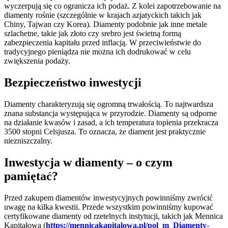
wyczerpują się co ogranicza ich podaż. Z kolei zapotrzebowanie na
diamenty rośnie (szczególnie w krajach azjatyckich takich jak
Chiny, Tajwan czy Korea). Diamenty podobnie jak inne metale
szlachetne, takie jak złoto czy srebro jest świetną formą
zabezpieczenia kapitału przed inflacją. W przeciwieństwie do
tradycyjnego pieniądza nie można ich dodrukować w celu
zwiększenia podaży.
Bezpieczeństwo inwestycji
Diamenty charakteryzują się ogromną trwałością. To najtwardsza
znana substancja występująca w przyrodzie. Diamenty są odporne
na działanie kwasów i zasad, a ich temperatura topienia przekracza
3500 stopni Celsjusza. To oznacza, że diament jest praktycznie
niezniszczalny.
Inwestycja w diamenty – o czym
pamiętać?
Przed zakupem diamentów inwestycyjnych powinniśmy zwrócić
uwagę na kilka kwestii. Przede wszystkim powinniśmy kupować
certyfikowane diamenty od rzetelnych instytucji, takich jak Mennica
Kapitałowa (
https://mennicakapitalowa.pl/pol_m_Diamenty-