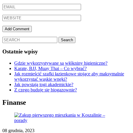
Ostatnie wpisy
Gdzie wykorzystywane są włókniny higieniczne?
Karate, BJJ, Muay Thai – Co wybrać?
Jak rozmieścić szafki łazienkowe stojące aby maksymalnie
wykorzystać wąskie wnęki?
Jak powstają togi akademickie?
Z czego buduje się biogazownie?
Finanse
08 grudnia, 2023