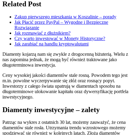
Related Post
Zakup pierwszego mieszkania w Koszalinie – porady
Jak Płacić przez PayPal – Wygodne i Bezpieczne
Rozwiązanie
Jak rozmawiać z dłużnikiem?
Czy warto inwestować w Monety Historyczne?
Jak zarabiać na handlu kryptowalutami
Diamenty kojarzą nam się zwykle z drogocenną biżuterią. Wielu z
nas zapomina jednak, że mogą być również traktowane jako
długoterminowa inwestycja.
Ceny wysokiej jakości diamentów stale rosną. Powodem tego jest
m.in. powolne wyczerpywanie się złóż oraz rosnący popyt.
Inwestorzy z całego świata upatrują w diamentach sposobu na
długoterminowe ulokowanie kapitału oraz dywersyfikację portfela
inwestycyjnego.
Diamenty inwestycyjne – zalety
Patrząc na wykres z ostatnich 30 lat, możemy zauważyć, że cena
diamentów stale rosła. Utrzymania trendu wzrostowego możemy
spodziewać się również w kolejnych latach. Złoża diamentów