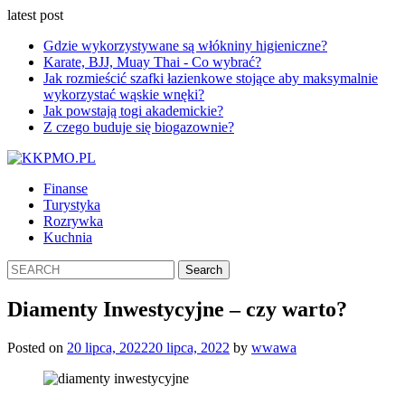
latest post
Gdzie wykorzystywane są włókniny higieniczne?
Karate, BJJ, Muay Thai - Co wybrać?
Jak rozmieścić szafki łazienkowe stojące aby maksymalnie
wykorzystać wąskie wnęki?
Jak powstają togi akademickie?
Z czego buduje się biogazownie?
Finanse
Turystyka
Rozrywka
Kuchnia
Diamenty Inwestycyjne – czy warto?
Posted on
20 lipca, 2022
20 lipca, 2022
by
wwawa