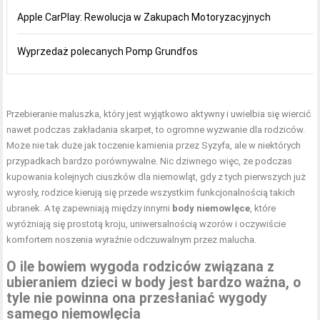
Apple CarPlay: Rewolucja w Zakupach Motoryzacyjnych
Wyprzedaż polecanych Pomp Grundfos
Przebieranie maluszka, który jest wyjątkowo aktywny i uwielbia się wiercić
nawet podczas zakładania skarpet, to ogromne wyzwanie dla rodziców.
Może nie tak duże jak toczenie kamienia przez Syzyfa, ale w niektórych
przypadkach bardzo porównywalne. Nic dziwnego więc, że podczas
kupowania kolejnych ciuszków dla niemowląt, gdy z tych pierwszych już
wyrosły, rodzice kierują się przede wszystkim funkcjonalnością takich
ubranek. A tę zapewniają między innymi
body niemowlęce
, które
wyróżniają się prostotą kroju, uniwersalnością wzorów i oczywiście
komfortem noszenia wyraźnie odczuwalnym przez malucha.
O ile bowiem wygoda rodziców związana z
ubieraniem dzieci w body jest bardzo ważna, o
tyle nie powinna ona przesłaniać wygody
samego niemowlęcia