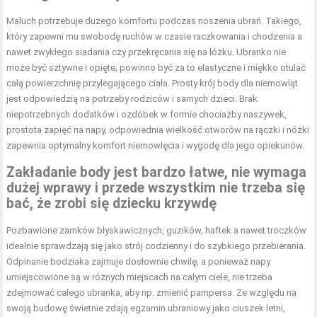
Maluch potrzebuje dużego komfortu podczas noszenia ubrań. Takiego,
który zapewni mu swobodę ruchów w czasie raczkowania i chodzenia a
nawet zwykłego siadania czy przekręcania się na łóżku. Ubranko nie
może być sztywne i opięte; powinno być za to elastyczne i miękko otulać
całą powierzchnię przylegającego ciała. Prosty krój body dla niemowląt
jest odpowiedzią na potrzeby rodziców i samych dzieci. Brak
niepotrzebnych dodatków i ozdóbek w formie chociażby naszywek,
prostota zapięć na napy, odpowiednia wielkość otworów na rączki i nóżki
zapewnia optymalny komfort niemowlęcia i wygodę dla jego opiekunów.
Zakładanie body jest bardzo łatwe, nie wymaga
dużej wprawy i przede wszystkim nie trzeba się
bać, że zrobi się dziecku krzywdę
Pozbawione zamków błyskawicznych, guzików, haftek a nawet troczków
idealnie sprawdzają się jako strój codzienny i do szybkiego przebierania.
Odpinanie bodziaka zajmuje dosłownie chwilę, a ponieważ napy
umiejscowione są w różnych miejscach na całym ciele, nie trzeba
zdejmować całego ubranka, aby np. zmienić pampersa. Ze względu na
swoją budowę świetnie zdają egzamin ubraniowy jako ciuszek letni,