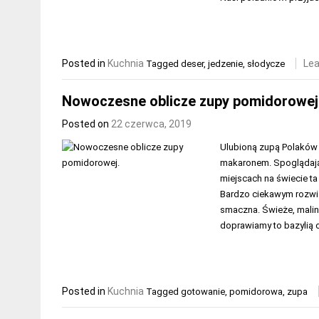
Posted in
Kuchnia
Le
Tagged
deser
,
jedzenie
,
słodycze
Nowoczesne oblicze zupy pomidorowej
Posted on
22 czerwca, 2019
Ulubioną zupą Polaków
makaronem. Spoglądając
miejscach na świecie ta
Bardzo ciekawym rozwi
smaczna. Świeże, malin
doprawiamy to bazylią o
Posted in
Kuchnia
Tagged
gotowanie
,
pomidorowa
,
zupa