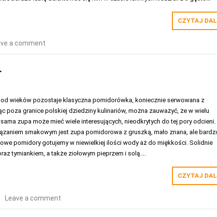
CZYTAJ DAL
ave a comment
.
 od wieków pozostaje klasyczna pomidorówka, koniecznie serwowana z
 poza granice polskiej dziedziny kulinariów, można zauważyć, że w wielu
 sama zupa może mieć wiele interesujących, nieodkrytych do tej pory odcieni.
ązaniem smakowym jest zupa pomidorowa z gruszką, mało znana, ale bardz
owe pomidory gotujemy w niewielkiej ilości wody aż do miękkości. Solidnie
raz tymiankiem, a także ziołowym pieprzem i solą….
CZYTAJ DAL
Leave a comment