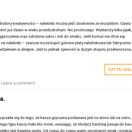
drobiny kreatywności – naleśniki można jeść dosłownie ze wszystkim. Ciasto
obić już dzieci w wieku przedszkolnym. Nic prostszego. Wystarczy kilka jajek
ęszczenia oraz odrobina cukru i soli do smaku. Jeśli komuś nie chce się
 na naleśniki – zawsze może kupić gotowe płaty naleśnikowe lub fabrycznie
adzieniem w sklepie. Jest to jednak żywność w dużym stopniu przetworzona,
CZYTAJ DAL
Leave a comment
a.
czaiła się do tego, że kasza gryczana podawana jest na słono lub na ostro,
tego typu kaszy mało kto mówi, uważając, że słodycz bardziej pasuje do kas
ystko jest kwestią gustu. Od czasu do czasu warto urozmaicić smak i przerz