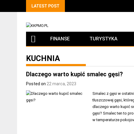
LATEST POST
FINANSE
TURYSTYKA
KUCHNIA
Dlaczego warto kupić smalec gęsi?
Posted on
22 marca, 2023
Smalec z gęsi w ostatni
tłuszczowej gęsi, któr
dlaczego warto kupić sm
gęsi? Smalec ten to prod
w temperaturze pokojow