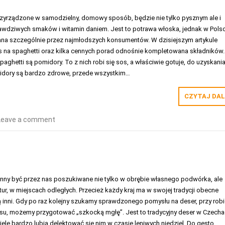
zyrządzone w samodzielny, domowy sposób, będzie nie tylko pysznym ale i
wdziwych smaków i witamin daniem. Jest to potrawa włoska, jednak w Pols
iana szczególnie przez najmłodszych konsumentów. W dzisiejszym artykule
s na spaghetti oraz kilka cennych porad odnośnie kompletowana składników.
hetti są pomidory. To z nich robi się sos, a właściwie gotuje, do uzyskani
midory są bardzo zdrowe, przede wszystkim…
CZYTAJ DAL
Leave a comment
nny być przez nas poszukiwane nie tylko w obrębie własnego podwórka, ale
tur, w miejscach odległych. Przecież każdy kraj ma w swojej tradycji obecne
ają inni. Gdy po raz kolejny szukamy sprawdzonego pomysłu na deser, przy robi
zasu, możemy przygotować „szkocką mgłę”. Jest to tradycyjny deser w Czecha
iele bardzo lubią delektować się nim w czasie leniwych niedziel. Do gęsto…