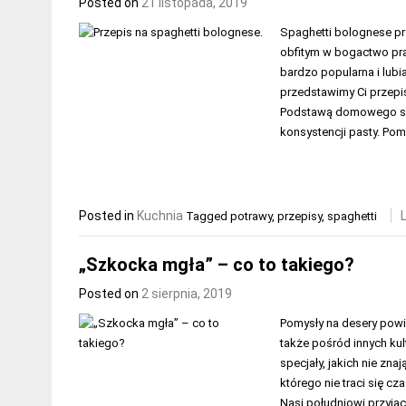
Posted on
21 listopada, 2019
Spaghetti bolognese pr
obfitym w bogactwo pra
bardzo popularna i lub
przedstawimy Ci przepi
Podstawą domowego spag
konsystencji pasty. Po
Posted in
Kuchnia
Tagged
potrawy
,
przepisy
,
spaghetti
„Szkocka mgła” – co to takiego?
Posted on
2 sierpnia, 2019
Pomysły na desery powi
także pośród innych kul
specjały, jakich nie zn
którego nie traci się c
Nasi południowi przyjac