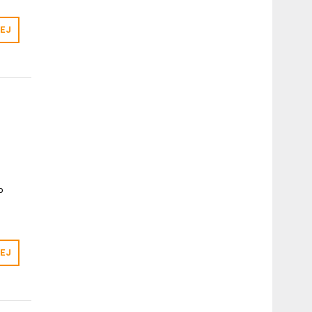
EJ
o
EJ