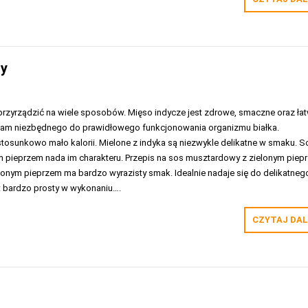
zy
przyrządzić na wiele sposobów. Mięso indycze jest zdrowe, smaczne oraz ła
nam niezbędnego do prawidłowego funkcjonowania organizmu białka.
tosunkowo mało kalorii. Mielone z indyka są niezwykle delikatne w smaku. S
 pieprzem nada im charakteru. Przepis na sos musztardowy z zielonym piep
onym pieprzem ma bardzo wyrazisty smak. Idealnie nadaje się do delikatneg
st bardzo prosty w wykonaniu….
CZYTAJ DAL