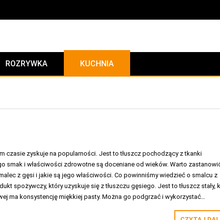
ROZRYWKA
KUCHNIA
m czasie zyskuje na popularności. Jest to tłuszcz pochodzący z tkanki
ego smak i właściwości zdrowotne są doceniane od wieków. Warto zastanowić
alec z gęsi i jakie są jego właściwości. Co powinniśmy wiedzieć o smalcu z
ukt spożywczy, który uzyskuje się z tłuszczu gęsiego. Jest to tłuszcz stały, 
ej ma konsystencję miękkiej pasty. Można go podgrzać i wykorzystać…
CZYTAJ DAL