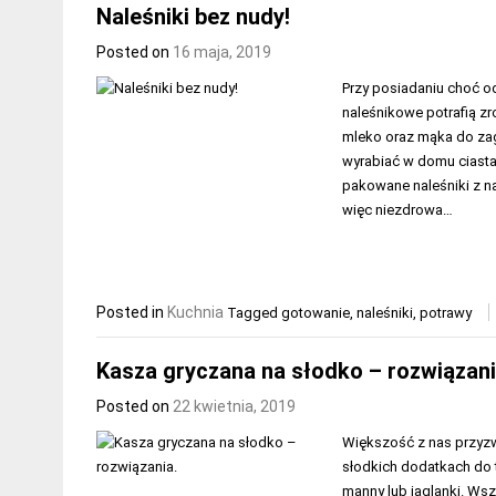
Naleśniki bez nudy!
Posted on
16 maja, 2019
Przy posiadaniu choć o
naleśnikowe potrafią zr
mleko oraz mąka do zag
wyrabiać w domu ciasta
pakowane naleśniki z n
więc niezdrowa…
Posted in
Kuchnia
Tagged
gotowanie
,
naleśniki
,
potrawy
Kasza gryczana na słodko – rozwiązani
Posted on
22 kwietnia, 2019
Większość z nas przyzwy
słodkich dodatkach do 
manny lub jaglanki. Wsz