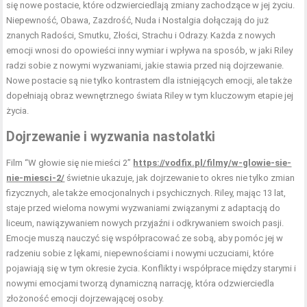
się nowe postacie, które odzwierciedlają zmiany zachodzące w jej życiu.
Niepewność, Obawa, Zazdrość, Nuda i Nostalgia dołączają do już
znanych Radości, Smutku, Złości, Strachu i Odrazy. Każda z nowych
emocji wnosi do opowieści inny wymiar i wpływa na sposób, w jaki Riley
radzi sobie z nowymi wyzwaniami, jakie stawia przed nią dojrzewanie.
Nowe postacie są nie tylko kontrastem dla istniejących emocji, ale także
dopełniają obraz wewnętrznego świata Riley w tym kluczowym etapie jej
życia.
Dojrzewanie i wyzwania nastolatki
Film “W głowie się nie mieści 2”
https://vodfix.pl/filmy/w-glowie-sie-
nie-miesci-2/
świetnie ukazuje, jak dojrzewanie to okres nie tylko zmian
fizycznych, ale także emocjonalnych i psychicznych. Riley, mając 13 lat,
staje przed wieloma nowymi wyzwaniami związanymi z adaptacją do
liceum, nawiązywaniem nowych przyjaźni i odkrywaniem swoich pasji.
Emocje muszą nauczyć się współpracować ze sobą, aby pomóc jej w
radzeniu sobie z lękami, niepewnościami i nowymi uczuciami, które
pojawiają się w tym okresie życia. Konflikty i współprace między starymi i
nowymi emocjami tworzą dynamiczną narrację, która odzwierciedla
złożoność emocji dojrzewającej osoby.