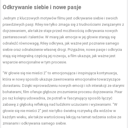
Odkrywanie siebie i nowe pasje
Jednym z kluczowych motywów filmu jest odkrywanie siebie i swoich
prawdziwych pasji. Riley nie tylko zmaga się z trudnościami związanymi z
dojrzewaniem, ale także staje przed możliwością odkrywania nowych
zainteresowań i talentów. W miarę jak emocje w jej głowie starają się
odnaleźć równowagę, Riley odkrywa, jak ważne jest poznanie samego
siebie oraz odnalezienie własnej drogi. Przyjaźnie, nowe pasje i odkrycia
stają się integralną częścią jej rozwoju, a film ukazuje, jak ważne jest
wsparcie emocjonalne w tym procesie.
“W głowie się nie mieści 2” to emocjonująca i inspirująca kontynuacja,
która w nowy sposób ukazuje zawirowania emocjonalne towarzyszące
dorastaniu. Dzięki wprowadzeniu nowych emocji i ich interakcji ze starymi
bohaterami, film oferuje głębsze zrozumienie procesu dojrzewania. Pixar
po raz kolejny udowadnia, że potrafi w fascynujący sposób łączyć
zabawę z głęboką refleksją nad ludzkimi uczuciami i wyzwaniami. “W
głowie się nie mieści 2” jest nie tylko świetną rozrywką dla widzów w
każdym wieku, ale także wartościową lekcją na temat radzenia sobie ze
zmianami i odkrywania samego siebie.