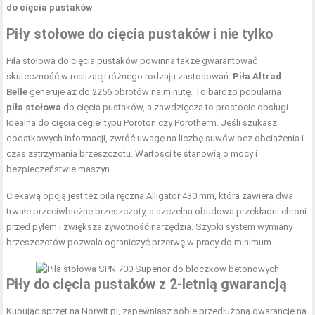
do cięcia pustaków
.
Piły stołowe do cięcia pustaków i nie tylko
Piła stołowa do cięcia pustaków
powinna także gwarantować
skuteczność w realizacji różnego rodzaju zastosowań.
Piła Altrad
Belle
generuje aż do 2256 obrotów na minutę. To bardzo popularna
piła
stołowa
do cięcia pustaków, a zawdzięcza to prostocie obsługi.
Idealna do cięcia cegieł typu Poroton czy Porotherm. Jeśli szukasz
dodatkowych informacji, zwróć uwagę na liczbę suwów bez obciążenia i
czas zatrzymania brzeszczotu. Wartości te stanowią o mocy i
bezpieczeństwie maszyn.
Ciekawą opcją jest też piła ręczna Alligator 430 mm, która zawiera dwa
trwałe przeciwbieżne brzeszczoty, a szczelna obudowa przekładni chroni
przed pyłem i zwiększa żywotność narzędzia. Szybki system wymiany
brzeszczotów pozwala ograniczyć przerwę w pracy do minimum.
Piły do cięcia pustaków z 2-letnią gwarancją
Kupując sprzęt na
Norwit.pl
, zapewniasz sobie przedłużoną gwarancję na