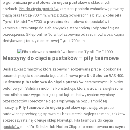
ergonomiczna
piła stołowa do cięcia pustaków
o składanych
nóżkach.
Piła do cięcia pustaków
z tej serii posiada wahadłową głowicę
tnącą oraz tarczę 700 mm, wraz z dużą powierzchnią blatu. Z kolei
piła
Tyrolit
Model TME700 to
przecinarka
stołowa do pustaków i
kamienia. Przekonuje do siebie wysoką stabilnością i odpornością na
przeciążenia.
Sklep online Norwit.pl
zapewnia od razu możliwość kupna
dedykowanej tarczy diamentowej Tyrolit 700 mm.
Maszyny do cięcia pustaków – piły taśmowe
Jeśli szukasz maszyny, która zapewni nieprzerwaną pracę i doskonałe
parametry cięcia doskonała będzie taśmowa
piła Dr. Schulze
BAS 400
.
To świetna
piła taśmowa do cięcia pustaków
ceramicznych i bloków
betonowych. Solidna i mobilna konstrukcja, którą wyróżnia zwiększona
moc silnika oraz wygoda cięcia pod kątem. Łatwy system wymiany
brzeszczotów i precyzyjne cięcia wpływają na popularność tej
maszyny.
Piły taśmowe do cięcia pustaków
sprawiają, że prace
budowlane przebiegają sprawniej i bez usterek. Najlepsze marki, także w
sprzedaży ratalnej oferuje
sklep Norwit.pl
.
Piła taśmowa do cięcia
pustaków
marki Dr. Schulze lub Norton Clipper to renomowana
maszyna