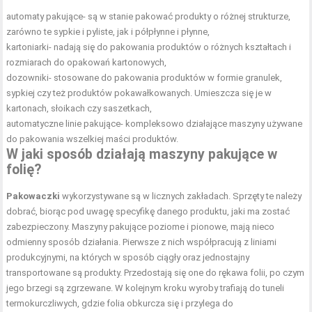
automaty pakujące- są w stanie pakować produkty o różnej strukturze,
zarówno te sypkie i pyliste, jak i półpłynne i płynne,
kartoniarki- nadają się do pakowania produktów o różnych kształtach i
rozmiarach do opakowań kartonowych,
dozowniki- stosowane do pakowania produktów w formie granulek,
sypkiej czy też produktów pokawałkowanych. Umieszcza się je w
kartonach, słoikach czy saszetkach,
automatyczne linie pakujące- kompleksowo działające maszyny używane
do pakowania wszelkiej maści produktów.
W jaki sposób działają maszyny pakujące w
folię?
Pakowaczki
wykorzystywane są w licznych zakładach. Sprzęty te należy
dobrać, biorąc pod uwagę specyfikę danego produktu, jaki ma zostać
zabezpieczony. Maszyny pakujące poziome i pionowe, mają nieco
odmienny sposób działania. Pierwsze z nich współpracują z liniami
produkcyjnymi, na których w sposób ciągły oraz jednostajny
transportowane są produkty. Przedostają się one do rękawa folii, po czym
jego brzegi są zgrzewane. W kolejnym kroku wyroby trafiają do tuneli
termokurczliwych, gdzie folia obkurcza się i przylega do