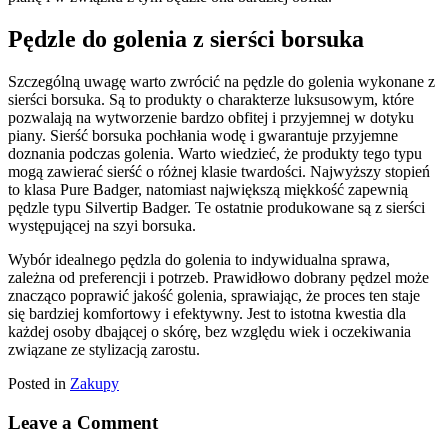
Pędzle do golenia z sierści borsuka
Szczególną uwagę warto zwrócić na pędzle do golenia wykonane z
sierści borsuka. Są to produkty o charakterze luksusowym, które
pozwalają na wytworzenie bardzo obfitej i przyjemnej w dotyku
piany. Sierść borsuka pochłania wodę i gwarantuje przyjemne
doznania podczas golenia. Warto wiedzieć, że produkty tego typu
mogą zawierać sierść o różnej klasie twardości. Najwyższy stopień
to klasa Pure Badger, natomiast największą miękkość zapewnią
pędzle typu Silvertip Badger. Te ostatnie produkowane są z sierści
występującej na szyi borsuka.
Wybór idealnego pędzla do golenia to indywidualna sprawa,
zależna od preferencji i potrzeb. Prawidłowo dobrany pędzel może
znacząco poprawić jakość golenia, sprawiając, że proces ten staje
się bardziej komfortowy i efektywny. Jest to istotna kwestia dla
każdej osoby dbającej o skórę, bez względu wiek i oczekiwania
związane ze stylizacją zarostu.
Posted in
Zakupy
Leave a Comment