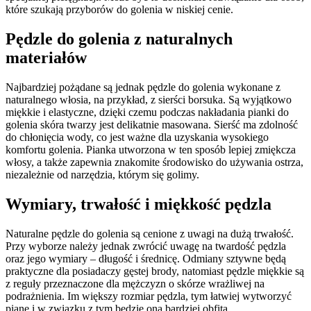
które szukają przyborów do golenia w niskiej cenie.
Pędzle do golenia z naturalnych
materiałów
Najbardziej pożądane są jednak pędzle do golenia wykonane z
naturalnego włosia, na przykład, z sierści borsuka. Są wyjątkowo
miękkie i elastyczne, dzięki czemu podczas nakładania pianki do
golenia skóra twarzy jest delikatnie masowana. Sierść ma zdolność
do chłonięcia wody, co jest ważne dla uzyskania wysokiego
komfortu golenia. Pianka utworzona w ten sposób lepiej zmiękcza
włosy, a także zapewnia znakomite środowisko do używania ostrza,
niezależnie od narzędzia, którym się golimy.
Wymiary, trwałość i miękkość pędzla
Naturalne pędzle do golenia są cenione z uwagi na dużą trwałość.
Przy wyborze należy jednak zwrócić uwagę na twardość pędzla
oraz jego wymiary – długość i średnicę. Odmiany sztywne będą
praktyczne dla posiadaczy gęstej brody, natomiast pędzle miękkie są
z reguły przeznaczone dla mężczyzn o skórze wrażliwej na
podrażnienia. Im większy rozmiar pędzla, tym łatwiej wytworzyć
pianę i w związku z tym będzie ona bardziej obfita.