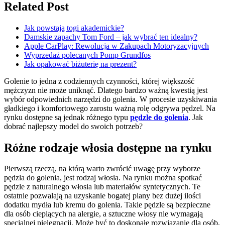
Related Post
Jak powstają togi akademickie?
Damskie zapachy Tom Ford – jak wybrać ten idealny?
Apple CarPlay: Rewolucja w Zakupach Motoryzacyjnych
Wyprzedaż polecanych Pomp Grundfos
Jak opakować biżuterię na prezent?
Golenie to jedna z codziennych czynności, której większość
mężczyzn nie może uniknąć. Dlatego bardzo ważną kwestią jest
wybór odpowiednich narzędzi do golenia. W procesie uzyskiwania
gładkiego i komfortowego zarostu ważną rolę odgrywa pędzel. Na
rynku dostępne są jednak różnego typu
pędzle do golenia
. Jak
dobrać najlepszy model do swoich potrzeb?
Różne rodzaje włosia dostępne na rynku
Pierwszą rzeczą, na którą warto zwrócić uwagę przy wyborze
pędzla do golenia, jest rodzaj włosia. Na rynku można spotkać
pędzle z naturalnego włosia lub materiałów syntetycznych. Te
ostatnie pozwalają na uzyskanie bogatej piany bez dużej ilości
dodatku mydła lub kremu do golenia. Takie pędzle są bezpieczne
dla osób ciepiących na alergie, a sztuczne włosy nie wymagają
specjalnej pielęgnacji. Może być to doskonałe rozwiązanie dla osób,