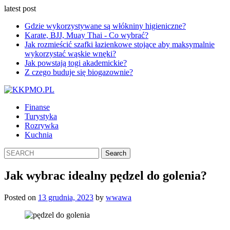
latest post
Gdzie wykorzystywane są włókniny higieniczne?
Karate, BJJ, Muay Thai - Co wybrać?
Jak rozmieścić szafki łazienkowe stojące aby maksymalnie
wykorzystać wąskie wnęki?
Jak powstają togi akademickie?
Z czego buduje się biogazownie?
Finanse
Turystyka
Rozrywka
Kuchnia
Jak wybrac idealny pędzel do golenia?
Posted on
13 grudnia, 2023
by
wwawa