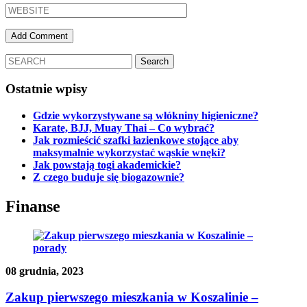
Ostatnie wpisy
Gdzie wykorzystywane są włókniny higieniczne?
Karate, BJJ, Muay Thai – Co wybrać?
Jak rozmieścić szafki łazienkowe stojące aby
maksymalnie wykorzystać wąskie wnęki?
Jak powstają togi akademickie?
Z czego buduje się biogazownie?
Finanse
08 grudnia, 2023
Zakup pierwszego mieszkania w Koszalinie –