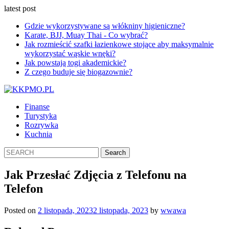
latest post
Gdzie wykorzystywane są włókniny higieniczne?
Karate, BJJ, Muay Thai - Co wybrać?
Jak rozmieścić szafki łazienkowe stojące aby maksymalnie
wykorzystać wąskie wnęki?
Jak powstają togi akademickie?
Z czego buduje się biogazownie?
Finanse
Turystyka
Rozrywka
Kuchnia
Jak Przesłać Zdjęcia z Telefonu na
Telefon
Posted on
2 listopada, 2023
2 listopada, 2023
by
wwawa