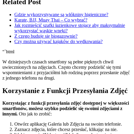
Related Post
Gdzie wykorzystywane są włókniny higieniczne?
Karate, BJJ, Muay Thai – Co wybrać?
Jak rozmieścić szafki łazienkowe stojące aby maksymalnie
wykorzystać wąskie wnęki?
Z czego buduje się biogazownie?
Czy można używać kajaków do wędkowania?
“`html
W dzisiejszych czasach smartfony są pełne pięknych chwil
uwiecznionych na zdjęciach. Często chcemy podzielić się tymi
wspomnieniami z przyjaciółmi lub rodziną poprzez przesłanie zdjęć
z jednego telefonu na drugi.
Korzystanie z Funkcji Przesyłania Zdjęć
Korzystając z funkcji przesyłania zdjęć dostępnej w większości
smartfonów, możesz szybko podzielić się swoimi zdjęciami z
innymi.
Oto jak to zrobić:
Otwórz aplikację Galeria lub Zdjęcia na swoim telefonie.
Zaznacz zdjęcia, które chcesz przesłać, klikając na nie.