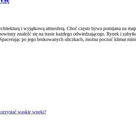
, architekturą i wyjątkową atmosferą. Choć często bywa pomijana na m
winny znaleźć się na trasie każdego odwiedzającego. Rynek i zabytko
. Spacerując po jego brukowanych uliczkach, można poczuć klimat mi
korzystać wąskie wnęki?