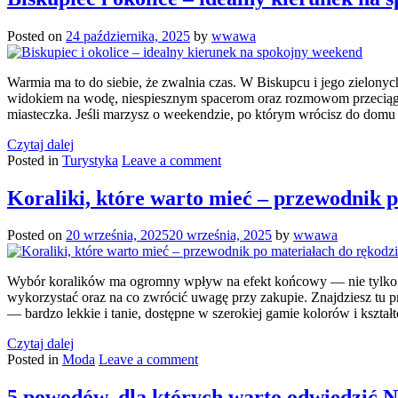
Posted on
24 października, 2025
by
wwawa
Warmia ma to do siebie, że zwalnia czas. W Biskupcu i jego zielonyc
widokiem na wodę, niespiesznym spacerom oraz rozmowom przeciągają
miasteczka. Jeśli marzysz o weekendzie, po którym wrócisz do do
Czytaj dalej
Posted in
Turystyka
Leave a comment
Koraliki, które warto mieć – przewodnik p
Posted on
20 września, 2025
20 września, 2025
by
wwawa
Wybór koralików ma ogromny wpływ na efekt końcowy — nie tylko est
wykorzystać oraz na co zwrócić uwagę przy zakupie. Znajdziesz tu p
— bardzo lekkie i tanie, dostępne w szerokiej gamie kolorów i kształ
Czytaj dalej
Posted in
Moda
Leave a comment
5 powodów, dla których warto odwiedzić N