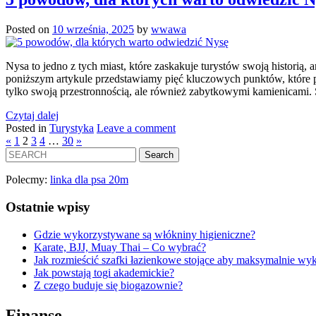
Posted on
10 września, 2025
by
wwawa
Nysa to jedno z tych miast, które zaskakuje turystów swoją historią
poniższym artykule przedstawiamy pięć kluczowych punktów, które po
tylko swoją przestronnością, ale również zabytkowymi kamienicami
Czytaj dalej
Posted in
Turystyka
Leave a comment
«
1
2
3
4
…
30
»
Polecmy:
linka dla psa 20m
Ostatnie wpisy
Gdzie wykorzystywane są włókniny higieniczne?
Karate, BJJ, Muay Thai – Co wybrać?
Jak rozmieścić szafki łazienkowe stojące aby maksymalnie wy
Jak powstają togi akademickie?
Z czego buduje się biogazownie?
Finanse