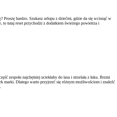
ę? Proszę bardzo. Szukasz urlopu z dziećmi, gdzie da się wcisnąć w
, to tutaj reset przychodzi z dodatkiem świeżego powietrza i
ęść zespołu najchętniej uciekłaby do lasu i strzelała z łuku. Brzmi
nek marki. Dlatego warto przyjrzeć się różnym możliwościom i znaleźć
…